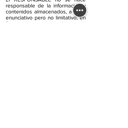
responsable de la información y
contenidos almacenados, a título
enunciativo pero no limitativo, en
foros, chats, generadores de
blogs, comentarios, redes
sociales o cualquier otro medio
que permita a terceros publicar
contenidos de forma
independiente en la página web
del RESPONSABLE. Sin embargo,
y en cumplimiento de lo
dispuesto en los artículos 11 y 16
de la LSSICE, se pone a
disposición de todos los usuarios,
autoridades y fuerzas de
seguridad, colaborando de forma
activa en la retirada o, en su caso,
bloqueo de todos aquellos
contenidos que puedan afectar o
contravenir la legislación nacional
o internacional, los derechos de